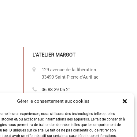
L’ATELIER MARGOT
129 avenue de la libération
33490 Saint-Pierre-d'Aurillac
06 88 29 05 21
Gérer le consentement aux cookies
VOTRE AVIS COMPTE POUR MOI!
es meilleures expériences, nous utilisons des technologies telles que les
L’Atelier Margot
 stocker et/ou accéder aux informations des appareils. Le fait de consentir à
4.9
gies nous permettra de traiter des données telles que le comportement de
powered by
G
o
o
g
l
e
 les ID uniques sur ce site. Le fait de ne pas consentir ou de retirer son
notez nous sur
 peut avoir un effet négatif sur certaines caractéristiques et fonctions.