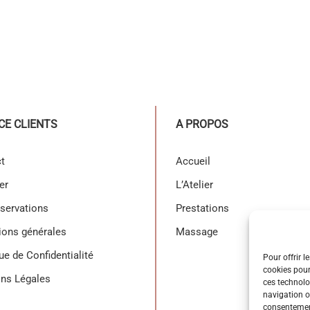
CE CLIENTS
A PROPOS
t
Accueil
er
L’Atelier
servations
Prestations
ions générales
Massage
ue de Confidentialité
Pour offrir l
cookies pour
ons Légales
ces technolo
navigation ou
consentement