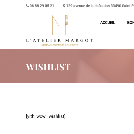
06 88 29 05 21
129 avenue de la libération 33490 Saint-Pie
ACCUEIL
BO
WISHLIST
[yith_wcwl_wishlist]