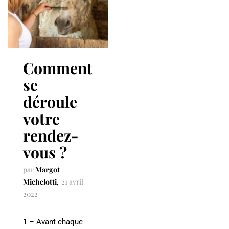
Comment
se
déroule
votre
rendez-
vous ?
par
Margot
Michelotti
21 avril
2022
1 – Avant chaque