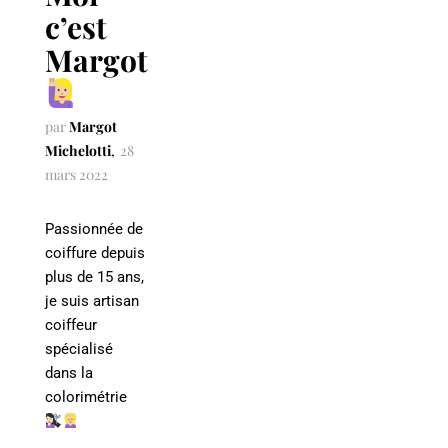
c’est
Margot
par
Margot
Michelotti
28
mars 2022
Passionnée de
coiffure depuis
plus de 15 ans,
je suis artisan
coiffeur
spécialisé
dans la
colorimétrie