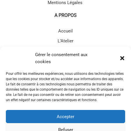
Mentions Légales
A PROPOS
Accueil
L’Atelier
Prestations
Gérer le consentement aux
Massage
cookies
L’ATELIER MARGOT
Pour offrir les meilleures expériences, nous utilisons des technologies telles
que les cookies pour stocker et/ou accéder aux informations des appareils.
Le fait de consentir à ces technologies nous permettra de traiter des
129 avenue de la libération 33490 Saint-Pierre-d'Aurillac
données telles que le comportement de navigation ou les ID uniques sur ce
site. Le fait de ne pas consentir ou de retirer son consentement peut avoir
06 88 29 05 21
un effet négatif sur certaines caractéristiques et fonctions.
VOTRE AVIS COMPTE POUR MOI!
Accepter
L’Atelier Margot
Refuser