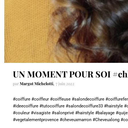
UN MOMENT POUR SOI #ch
par
Margot Michelotti
7 juin 2022
#coiffure #coiffeur #coiffeuse #salondecoiffure #coiffuref
#ideecoiffure #tutocoiffure #salondecoiffure33 #hairstyle #c
#couleur #visagiste #salonprivé #hairstyle #balayage #qui
#vegetalementprovence #cheveuxmarron #Cheveuxlong #co