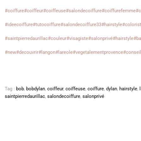
#coiffure
#coiffeur
#coiffeuse
#salondecoiffure
#coiffurefemme
#c
#ideecoiffure
#tutocoiffure
#salondecoiffure33
#hairstyle
#coloris
#saintpierredaurillac
#couleur
#visagiste
#salonprivé
#hairstyle
#ba
#new
#decouvrir
#langon
#lareole
#vegetalementprovence
#consei
Tag :
bob
,
bobdylan
,
coiffeur
,
coiffeuse
,
coiffure
,
dylan
,
hairstyle
,
saintpierredaurillac
,
salondecoiffure
,
salonprivé