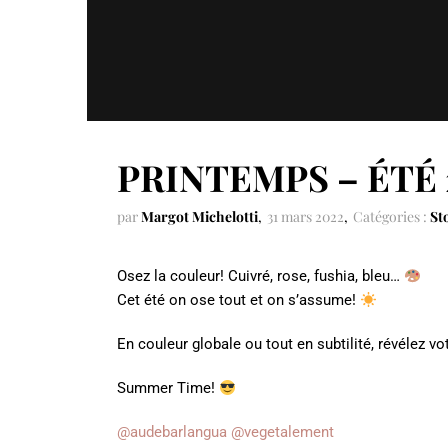
PRINTEMPS – ÉTÉ
par
Margot Michelotti
31 mars 2022
Catégories :
St
Osez la couleur! Cuivré, rose, fushia, bleu…
Cet été on ose tout et on s’assume!
En couleur globale ou tout en subtilité, révélez vot
Summer Time!
@audebarlangua
@vegetalement