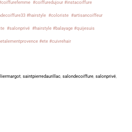
#coiffurefemme
#coiffuredujour
#instacoiffure
decoiffure33
#hairstyle
#coloriste
#artisancoiffeur
ste
#salonprivé
#hairstyle
#balayage
#quijesuis
etalementprovence
#ete
#cuivrehair
eliermargot
,
saintpierredaurillac
,
salondecoiffure
,
salonprivé
,