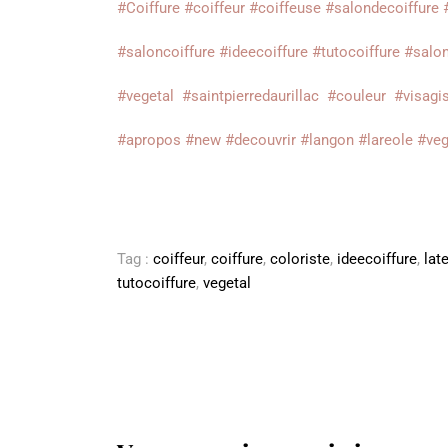
#Coiffure
#coiffeur
#coiffeuse
#salondecoiffure
#saloncoiffure
#ideecoiffure
#tutocoiffure
#salon
#vegetal
#saintpierredaurillac
#couleur
#visagi
#apropos
#new
#decouvrir
#langon
#lareole
#veg
Tag :
coiffeur
,
coiffure
,
coloriste
,
ideecoiffure
,
lat
tutocoiffure
,
vegetal